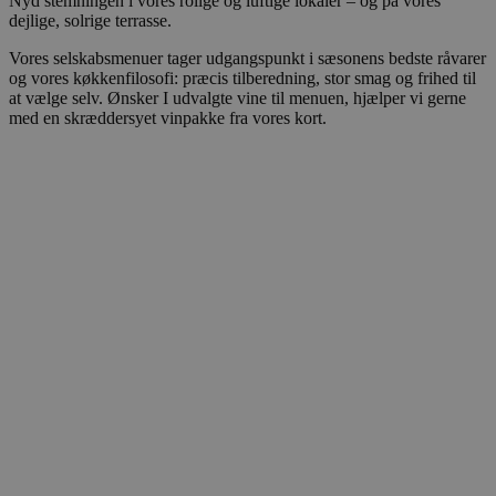
Nyd stemningen i vores rolige og luftige lokaler – og på vores
dejlige, solrige terrasse.
Vores selskabsmenuer tager udgangspunkt i sæsonens bedste råvarer
og vores køkkenfilosofi: præcis tilberedning, stor smag og frihed til
at vælge selv. Ønsker I udvalgte vine til menuen, hjælper vi gerne
med en skræddersyet vinpakke fra vores kort.