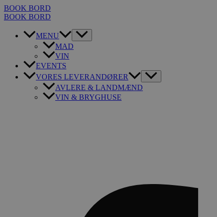
Gå
BOOK BORD
til
BOOK BORD
indholdet
MENU
MAD
VIN
EVENTS
VORES LEVERANDØRER
AVLERE & LANDMÆND
VIN & BRYGHUSE