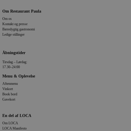
Om Restaurant Paula
Om os
Kontakt og presse
Bæredygtig gastronomi
Ledige stillinger
Åbningstider
Tirsdag – Lørdag:
17.30–24:00
Menu & Oplevelse
Aftenmenu
Vinkort
Book bord
Gavekort
En del af LOCA
Om LOCA
LOCA Manifesto