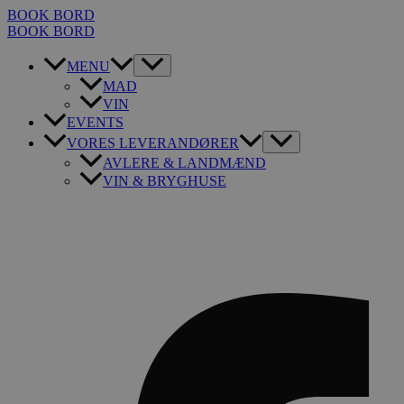
Gå
BOOK BORD
til
BOOK BORD
indholdet
MENU
MAD
VIN
EVENTS
VORES LEVERANDØRER
AVLERE & LANDMÆND
VIN & BRYGHUSE