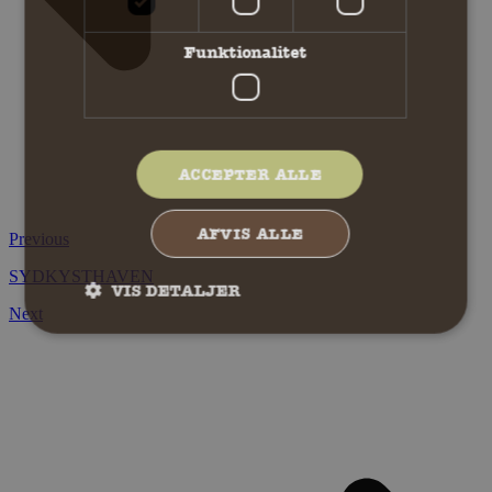
Funktionalitet
ACCEPTER ALLE
AFVIS ALLE
Previous
SYDKYSTHAVEN
VIS DETALJER
Next
Absolut nødvendige
Ydeevne
Målretning
Funktionalitet
Absolut nødvendige cookies muliggør hjemmesidens
grundlæggende funktionalitet såsom brugerlogin og
kontoadministration. Hjemmesiden kan ikke bruges