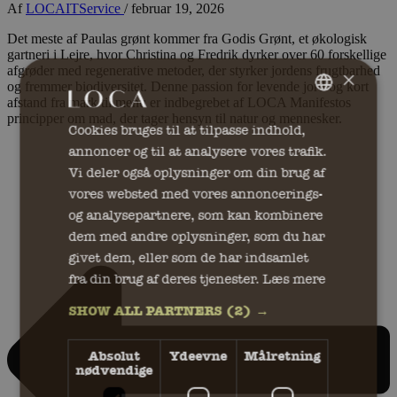
Af
LOCAITService
/
februar 19, 2026
Det meste af Paulas grønt kommer fra Godis Grønt, et økologisk
gartneri i Lejre, hvor Christina og Fredrik dyrker over 60 forskellige
afgrøder med regenerative metoder, der styrker jordens frugtbarhed
×
og fremmer biodiversitet. Denne passion for levende jord og kort
afstand fra mark til menu er indbegrebet af LOCA Manifestos
principper om mad, der tager hensyn til natur og mennesker.
DANISH
Cookies bruges til at tilpasse indhold,
annoncer og til at analysere vores trafik.
ENGLISH
Vi deler også oplysninger om din brug af
vores websted med vores annoncerings-
og analysepartnere, som kan kombinere
dem med andre oplysninger, som du har
givet dem, eller som de har indsamlet
fra din brug af deres tjenester.
Læs mere
SHOW ALL PARTNERS
(2) →
Absolut
Ydeevne
Målretning
nødvendige